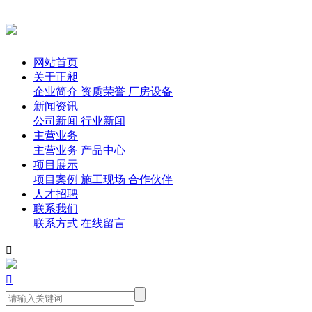
网站首页
关于正昶
企业简介
资质荣誉
厂房设备
新闻资讯
公司新闻
行业新闻
主营业务
主营业务
产品中心
项目展示
项目案例
施工现场
合作伙伴
人才招聘
联系我们
联系方式
在线留言

