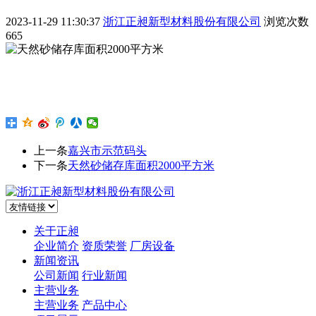
2023-11-29 11:30:37
浙江正昶新型材料股份有限公司
浏览次数
665
上一条
嘉兴市示范码头
下一条
天然砂储存库面积2000平方米
关于正昶
企业简介
资质荣誉
厂房设备
新闻资讯
公司新闻
行业新闻
主营业务
主营业务
产品中心