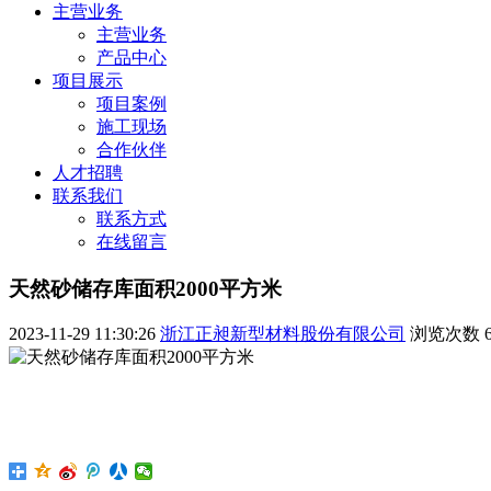
主营业务
主营业务
产品中心
项目展示
项目案例
施工现场
合作伙伴
人才招聘
联系我们
联系方式
在线留言
天然砂储存库面积2000平方米
2023-11-29 11:30:26
浙江正昶新型材料股份有限公司
浏览次数