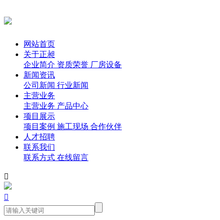
网站首页
关于正昶
企业简介
资质荣誉
厂房设备
新闻资讯
公司新闻
行业新闻
主营业务
主营业务
产品中心
项目展示
项目案例
施工现场
合作伙伴
人才招聘
联系我们
联系方式
在线留言

