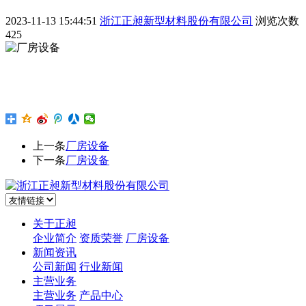
2023-11-13 15:44:51
浙江正昶新型材料股份有限公司
浏览次数
425
上一条
厂房设备
下一条
厂房设备
关于正昶
企业简介
资质荣誉
厂房设备
新闻资讯
公司新闻
行业新闻
主营业务
主营业务
产品中心