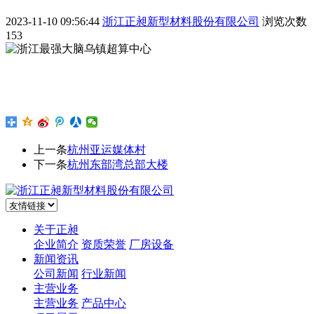
2023-11-10 09:56:44
浙江正昶新型材料股份有限公司
浏览次数
153
上一条
杭州亚运媒体村
下一条
杭州东部湾总部大楼
关于正昶
企业简介
资质荣誉
厂房设备
新闻资讯
公司新闻
行业新闻
主营业务
主营业务
产品中心