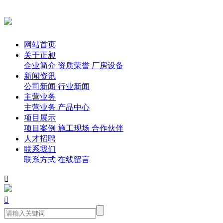
网站首页
关于正昶
企业简介
资质荣誉
厂房设备
新闻资讯
公司新闻
行业新闻
主营业务
主营业务
产品中心
项目展示
项目案例
施工现场
合作伙伴
人才招聘
联系我们
联系方式
在线留言

